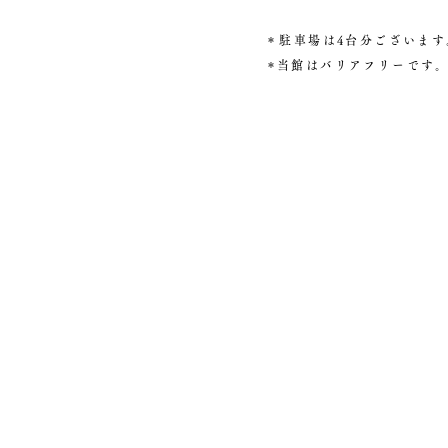
＊駐車場は4台分ございます
​＊当館はバリアフリーです